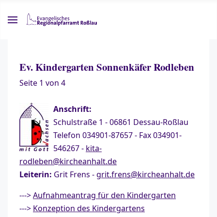
Ev. Kindergarten Sonnenkäfer Rodleben
Seite 1 von 4
Anschrift:
Schulstraße 1 - 06861 Dessau-Roßlau
Telefon 034901-87657 - Fax 034901-
546267 -
kita-
rodleben@kircheanhalt.de
Leiterin:
Grit Frens -
grit.frens@kircheanhalt.de
--->
Aufnahmeantrag für den Kindergarten
--->
Konzeption des Kindergartens