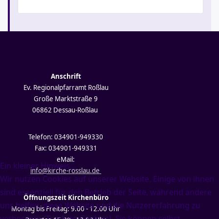
Anschrift
Ev. Regionalpfarramt Roßlau
Große Marktstraße 9
06862 Dessau-Roßlau
Telefon: 034901-949330
Fax: 034901-949331
eMail:
Ein kleiner Hinweis...
info@kirche-rosslau.de
Wir nutzen Cookies auf unserer Website. Einige von ihnen
sind essenziell für den Betrieb der Seite, während andere
Öffnungszeit Kirchenbüro
uns helfen, diese Website und die Nutzererfahrung zu
Montag bis Freitag: 9.00 - 12.00 Uhr
verbessern (Tracking Cookies). Sie können selbst